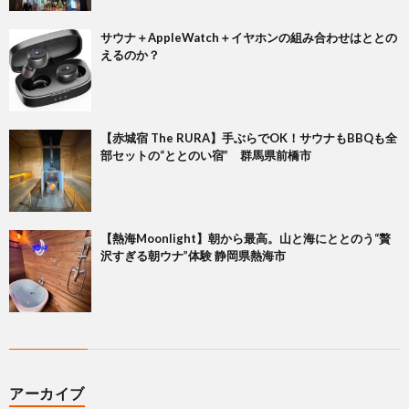
サウナ＋AppleWatch＋イヤホンの組み合わせはととの
えるのか？
【赤城宿 The RURA】手ぶらでOK！サウナもBBQも全
部セットの“ととのい宿” 群馬県前橋市
【熱海Moonlight】朝から最高。山と海にととのう“贅
沢すぎる朝ウナ”体験 静岡県熱海市
アーカイブ