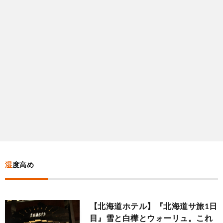
総
木
群
合
馬
茨
満
城
千
足
葉
関
度
東
順
以
湿度高め
外
【北海道ホテル】『北海道サ旅1日
目』雪と白樺とウォーリュ。これ