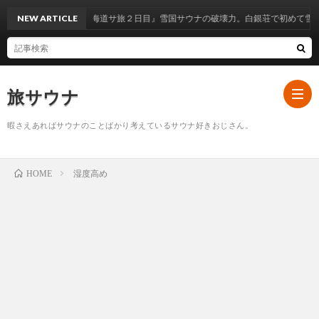
ンター 白銀荘】『北海道サ旅２日目』雪国サウナの破壊力。白銀荘で初めて雪を掴
NEW ARTICLE
旅サウナ
暇さえあればサウナのことばかり考えているサウナ好きおじさん。
ホ
湿度高め
HOME
ー
サ
ム
ウ
埼
ナ
玉
栃