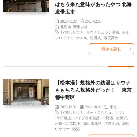
はもう来た意味があったやつ 北海
道帯広市
2026.03.23
2026.02.05
北海道
関東以外
TV無しサウナ
,
サウナシュラン受賞
,
セル
フロウリュ
,
ホテル
,
対流式
,
湿度高め
続きを読む
雑
記
お
【松本湯】規格外の銭湯はサウナ
問
ももちろん規格外だった！ 東京
都中野区
い
2023.10.31
2022.10.03
東京
TV無しサウナ
,
オートロウリュ
,
サウナ
合
100℃以上
,
バイブラ水風呂
,
中野区
,
対流式
,
水風呂17℃以下
,
深い水風呂
,
湿度高め
,
薄暗
いサウナ
,
銭湯
わ