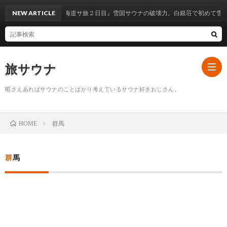
ンター 白銀荘】『北海道サ旅２日目』雪国サウナの破壊力。白銀荘で初めて雪を掴
NEW ARTICLE
旅サウナ
暇さえあればサウナのことばかり考えているサウナ好きおじさん。
ホ
群馬
HOME
ー
サ
群馬
ム
ウ
埼
ナ
玉
栃