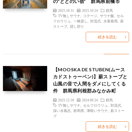
の“ととのい宿” 群馬県前橋市
2025.10.31
2025.10.24
群馬
TV無しサウナ
,
コテージ
,
サウナ飯
,
セル
フロウリュ
,
一棟貸し
,
対流式
,
水着着用
,
薪
ストーブ
,
貸し切り
続きを読む
雑
記
お
【MOOSKA DE STUBEN(ムース
カドストゥーベン)】薪ストーブと
問
山風の音で人間をダメにしてくる
件 群馬県利根郡みなかみ町
い
2025.12.18
2024.09.24
群馬
TV無しサウナ
,
セルフロウリュ
,
対流式
,
深い水風呂
,
群馬県
,
薄暗いサウナ
,
薪ストー
合
ブ
続きを読む
わ