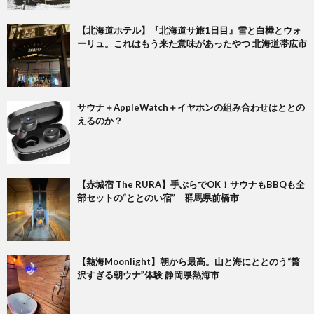
【北海道ホテル】『北海道サ旅1日目』雪と白樺とウォ
ーリュ。これはもう来た意味があったやつ 北海道帯広市
サウナ＋AppleWatch＋イヤホンの組み合わせはととの
えるのか？
【赤城宿 The RURA】手ぶらでOK！サウナもBBQも全
部セットの“ととのい宿” 群馬県前橋市
【熱海Moonlight】朝から最高。山と海にととのう“贅
沢すぎる朝ウナ”体験 静岡県熱海市