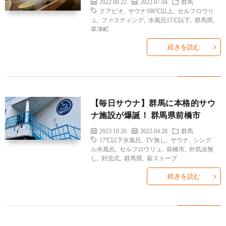
2022.08.22
2022.07.04
群馬
クアビオ
,
サウナ100℃以上
,
セルフロウリ
ュ
,
ファスティング
,
水風呂15℃以下
,
群馬県
,
草津町
続きを読む
【毎日サウナ】群馬に本格的サウ
ナ施設が爆誕！ 群馬県前橋市
2023.10.26
2022.04.28
群馬
17℃以下水風呂
,
TV無し
,
サウナ
,
シング
ル水風呂
,
セルフロウリュ
,
前橋市
,
外気浴無
し
,
対流式
,
群馬県
,
薪ストーブ
続きを読む