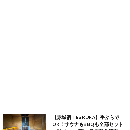
総
木
群
合
馬
茨
満
城
千
足
葉
関
度
東
順
以
外
【赤城宿 The RURA】手ぶらで
OK！サウナもBBQも全部セット