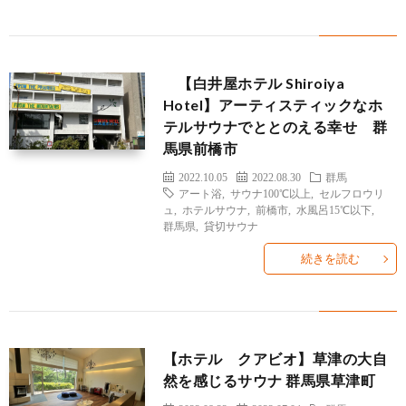
せ
【白井屋ホテル Shiroiya
Hotel】アーティスティックなホ
テルサウナでととのえる幸せ 群
馬県前橋市
2022.10.05
2022.08.30
群馬
アート浴
,
サウナ100℃以上
,
セルフロウリ
ュ
,
ホテルサウナ
,
前橋市
,
水風呂15℃以下
,
群馬県
,
貸切サウナ
続きを読む
【ホテル クアビオ】草津の大自
然を感じるサウナ 群馬県草津町