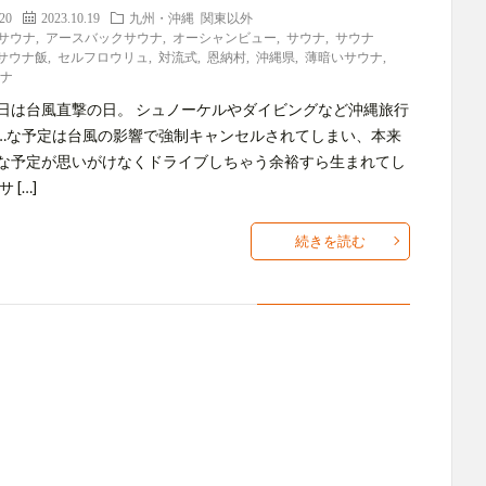
.20
2023.10.19
九州・沖縄
関東以外
しサウナ
,
アースバックサウナ
,
オーシャンビュー
,
サウナ
,
サウナ
サウナ飯
,
セルフロウリュ
,
対流式
,
恩納村
,
沖縄県
,
薄暗いサウナ
,
ウナ
日は台風直撃の日。 シュノーケルやダイビングなど沖縄旅行
…な予定は台風の影響で強制キャンセルされてしまい、本来
な予定が思いがけなくドライブしちゃう余裕すら生まれてし
 […]
続きを読む