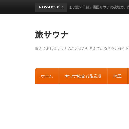
温泉保養センター 白銀荘】『北海道サ旅２日目』雪国サウナの破壊力。白銀荘で初
NEW ARTICLE
旅サウナ
暇さえあればサウナのことばかり考えているサウナ好きお
ホーム
サウナ総合満足度順
埼玉