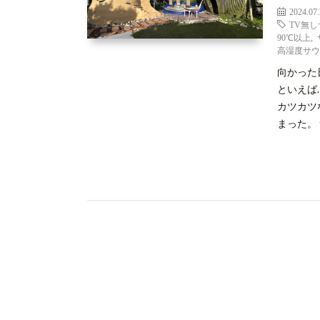
2024.07
TV無
90℃以上
,
高湿度サ
向かった
といえば
カツカツ
まった。 サ