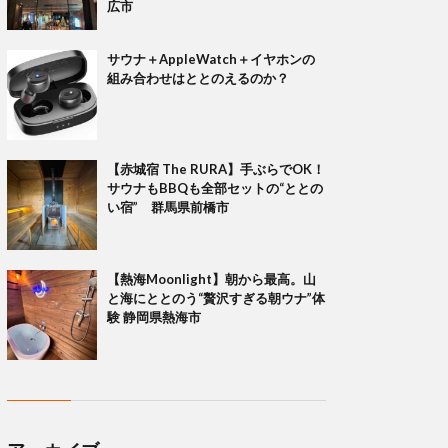
広市
サウナ＋AppleWatch＋イヤホンの
組み合わせはととのえるのか？
【赤城宿 The RURA】手ぶらでOK！
サウナもBBQも全部セットの“ととの
い宿” 群馬県前橋市
【熱海Moonlight】朝から最高。山
と海にととのう“贅沢すぎる朝ウナ”体
験 静岡県熱海市