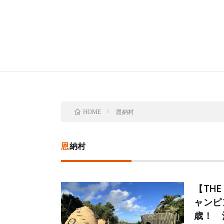
恩納村
HOME
恩納村
【TH
ャンピ
歳！ 