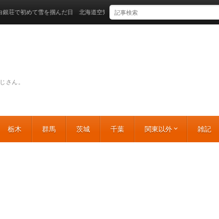
めて雪を掴んだ日 北海道空知郡上富良野町
じさん。
栃木
群馬
茨城
千葉
関東以外
雑記
北海道
東北
中部
近畿
中国
四国
九州・沖縄