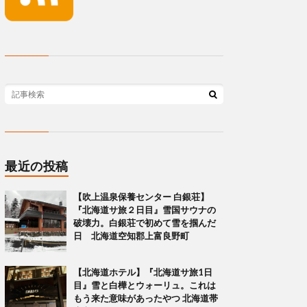
最近の投稿
【吹上温泉保養センター 白銀荘】
『北海道サ旅２日目』雪国サウナの
破壊力。白銀荘で初めて雪を掴んだ
日 北海道空知郡上富良野町
【北海道ホテル】『北海道サ旅1日
目』雪と白樺とウォーリュ。これは
もう来た意味があったやつ 北海道帯