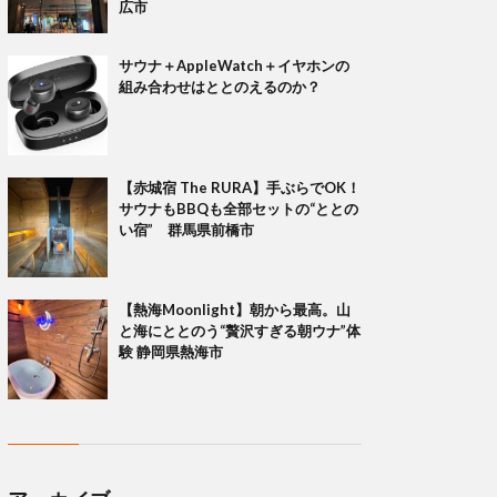
広市
サウナ＋AppleWatch＋イヤホンの
組み合わせはととのえるのか？
【赤城宿 The RURA】手ぶらでOK！
サウナもBBQも全部セットの“ととの
い宿” 群馬県前橋市
【熱海Moonlight】朝から最高。山
と海にととのう“贅沢すぎる朝ウナ”体
験 静岡県熱海市