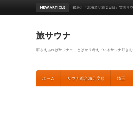
【吹上温泉保養センター 白銀荘】『北海道サ旅２日目』雪国サウナの破壊
NEW ARTICLE
旅サウナ
暇さえあればサウナのことばかり考えているサウナ好きお
ホーム
サウナ総合満足度順
埼玉