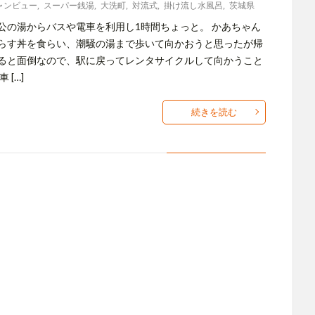
ャンビュー
,
スーパー銭湯
,
大洗町
,
対流式
,
掛け流し水風呂
,
茨城県
公の湯からバスや電車を利用し1時間ちょっと。 かあちゃん
らす丼を食らい、潮騒の湯まで歩いて向かおうと思ったが帰
ると面倒なので、駅に戻ってレンタサイクルして向かうこと
 […]
続きを読む