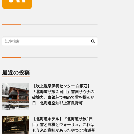
最近の投稿
【吹上温泉保養センター 白銀荘】
『北海道サ旅２日目』雪国サウナの
破壊力。白銀荘で初めて雪を掴んだ
日 北海道空知郡上富良野町
【北海道ホテル】『北海道サ旅1日
目』雪と白樺とウォーリュ。これは
もう来た意味があったやつ 北海道帯