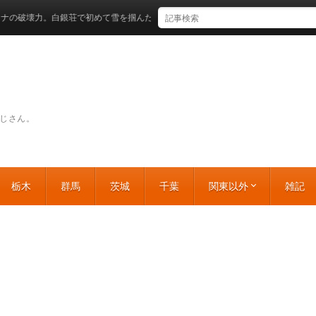
力。白銀荘で初めて雪を掴んだ日 北海道空知郡上富良野町
じさん。
栃木
群馬
茨城
千葉
関東以外
雑記
北海道
東北
中部
近畿
中国
四国
九州・沖縄