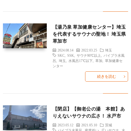
せ
【湯乃泉 草加健康センター】埼玉
を代表するサウナの聖地！ 埼玉県
草加市
2024.08.14
2022.03.25
埼玉
SKC
,
SSK
,
サウナ90℃以上
,
バイブラ水風
呂
,
埼玉
,
水風呂17℃以下
,
草加
,
草加健康セ
ンター
続きを読む
【閉店】【御老公の湯 本館】あ
りえないサウナの広さ！ 水戸市
2023.05.12
2021.05.10
茨城
バイブラ水風呂
,
密度低い
,
広いサウナ
,
水