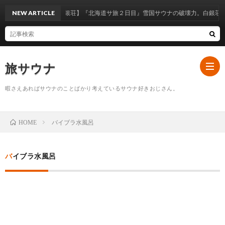
泉保養センター 白銀荘】『北海道サ旅２日目』雪国サウナの破壊力。白銀荘で初
NEW ARTICLE
旅サウナ
暇さえあればサウナのことばかり考えているサウナ好きおじさん。
ホ
バイブラ水風呂
HOME
ー
サ
バイブラ水風呂
ム
ウ
埼
ナ
玉
栃