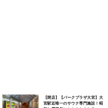
総
木
群
合
馬
茨
満
城
千
足
葉
関
度
東
順
以
外
【閉店】【パークプラザ大宮】大
宮駅近唯一のサウナ専門施設！昭