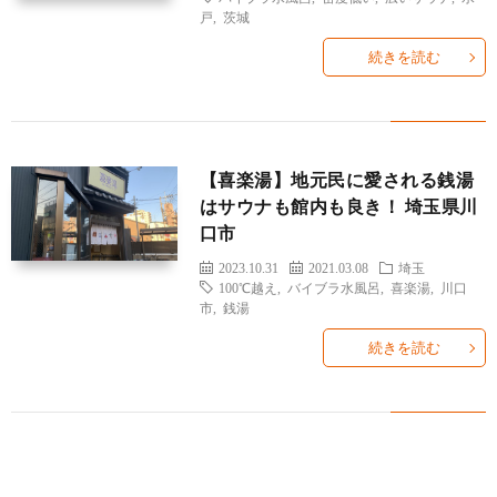
戸
,
茨城
続きを読む
【喜楽湯】地元民に愛される銭湯
はサウナも館内も良き！ 埼玉県川
口市
2023.10.31
2021.03.08
埼玉
100℃越え
,
バイブラ水風呂
,
喜楽湯
,
川口
市
,
銭湯
続きを読む