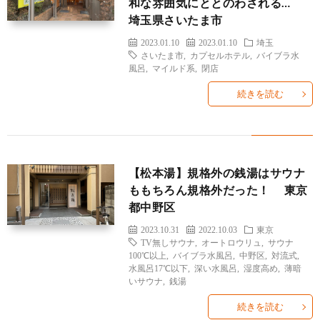
和な雰囲気にととのわされる…
埼玉県さいたま市
2023.01.10
2023.01.10
埼玉
さいたま市
,
カプセルホテル
,
バイブラ水
風呂
,
マイルド系
,
閉店
続きを読む
雑
記
お
【松本湯】規格外の銭湯はサウナ
ももちろん規格外だった！ 東京
問
都中野区
2023.10.31
2022.10.03
東京
い
TV無しサウナ
,
オートロウリュ
,
サウナ
100℃以上
,
バイブラ水風呂
,
中野区
,
対流式
,
水風呂17℃以下
,
深い水風呂
,
湿度高め
,
薄暗
合
いサウナ
,
銭湯
続きを読む
わ